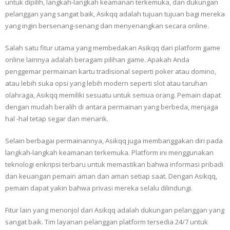
untuk dipilih, langkah-langkah keamanan terkemuka, dan dukungan
pelanggan yang sangat baik, Asikqq adalah tujuan tujuan bagi mereka
yang ingin bersenang-senang dan menyenangkan secara online.
Salah satu fitur utama yang membedakan Asikqq dari platform game
online lainnya adalah beragam pilihan game. Apakah Anda
penggemar permainan kartu tradisional seperti poker atau domino,
atau lebih suka opsi yang lebih modern seperti slot atau taruhan
olahraga, Asikqq memiliki sesuatu untuk semua orang. Pemain dapat
dengan mudah beralih di antara permainan yang berbeda, menjaga
hal -hal tetap segar dan menarik.
Selain berbagai permainannya, Asikqq juga membanggakan diri pada
langkah-langkah keamanan terkemuka. Platform ini menggunakan
teknologi enkripsi terbaru untuk memastikan bahwa informasi pribadi
dan keuangan pemain aman dan aman setiap saat. Dengan Asikqq,
pemain dapat yakin bahwa privasi mereka selalu dilindungi.
Fitur lain yang menonjol dari Asikqq adalah dukungan pelanggan yang
sangat baik. Tim layanan pelanggan platform tersedia 24/7 untuk