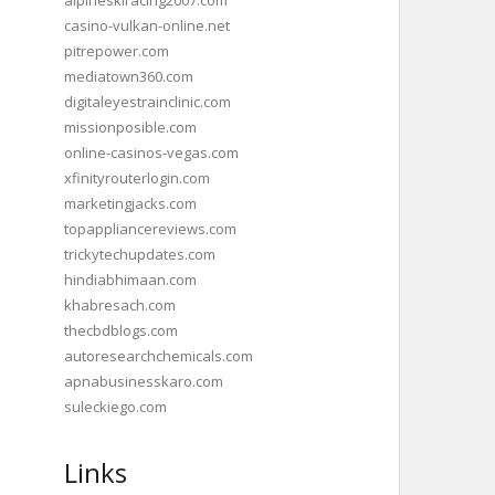
alpineskiracing2007.com
casino-vulkan-online.net
pitrepower.com
mediatown360.com
digitaleyestrainclinic.com
missionposible.com
online-casinos-vegas.com
xfinityrouterlogin.com
marketingjacks.com
topappliancereviews.com
trickytechupdates.com
hindiabhimaan.com
khabresach.com
thecbdblogs.com
autoresearchchemicals.com
apnabusinesskaro.com
suleckiego.com
Links