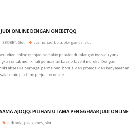
 JUDI ONLINE DENGAN ONEBETQQ
e
,
SBOBET
,
Slot
casino
,
judi bola
,
pkv games
,
slot
, perjudian online menjadi semakin populer di kalangan individu yang
gkan untuk menikmati permainan kasino favorit mereka. Dengan
miliki akses ke berbagai permainan, bonus, dan promosi dari kenyamana
alah satu platform perjudian online
RSAMA AJOQQ: PILIHAN UTAMA PENGGEMAR JUDI ONLINE
judi bola
,
pkv games
,
slot