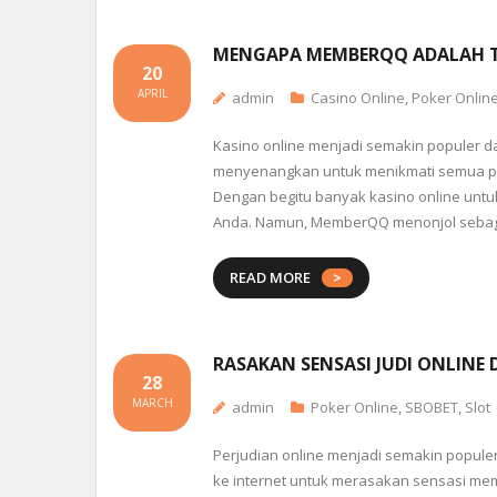
MENGAPA MEMBERQQ ADALAH T
20
APRIL
admin
Casino Online
,
Poker Onlin
Kasino online menjadi semakin populer 
menyenangkan untuk menikmati semua pe
Dengan begitu banyak kasino online untuk
Anda. Namun, MemberQQ menonjol sebagai
READ MORE
RASAKAN SENSASI JUDI ONLINE
28
MARCH
admin
Poker Online
,
SBOBET
,
Slot
Perjudian online menjadi semakin popule
ke internet untuk merasakan sensasi me