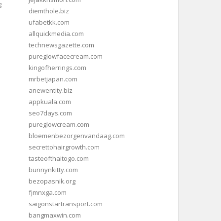
g
diemthole.biz
ufabetkk.com
allquickmedia.com
technewsgazette.com
pureglowfacecream.com
kingofherrings.com
mrbetjapan.com
anewentity.biz
appkuala.com
seo7days.com
pureglowcream.com
bloemenbezorgenvandaag.com
secrettohairgrowth.com
a
tasteofthaitogo.com
bunnynkitty.com
bezopasnik.org
fjmnxga.com
saigonstartransport.com
bangmaxwin.com