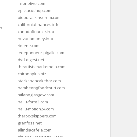
infonetive.com
epictacoshop.com
biopuraskinserum.com
californiafinances.info
in
canadafinance.info
nevadamoney.info
rimene.com
ledepanneur-pigalle.com
dvd-digest.net
theartistsmarketnola.com
chiranaplus.biz
stackspancakebar.com
namheongfoodcourt.com
milanoglasgow.com
hallu-forte3.com
hallu-motion24.com
therockskippers.com
granfoss.net
allindiacafela.com