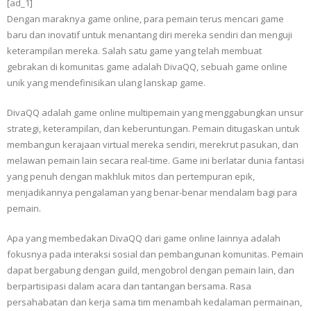
[ad_1]
Dengan maraknya game online, para pemain terus mencari game
baru dan inovatif untuk menantang diri mereka sendiri dan menguji
keterampilan mereka. Salah satu game yang telah membuat
gebrakan di komunitas game adalah DivaQQ, sebuah game online
unik yang mendefinisikan ulang lanskap game.
DivaQQ adalah game online multipemain yang menggabungkan unsur
strategi, keterampilan, dan keberuntungan. Pemain ditugaskan untuk
membangun kerajaan virtual mereka sendiri, merekrut pasukan, dan
melawan pemain lain secara real-time. Game ini berlatar dunia fantasi
yang penuh dengan makhluk mitos dan pertempuran epik,
menjadikannya pengalaman yang benar-benar mendalam bagi para
pemain.
Apa yang membedakan DivaQQ dari game online lainnya adalah
fokusnya pada interaksi sosial dan pembangunan komunitas. Pemain
dapat bergabung dengan guild, mengobrol dengan pemain lain, dan
berpartisipasi dalam acara dan tantangan bersama. Rasa
persahabatan dan kerja sama tim menambah kedalaman permainan,