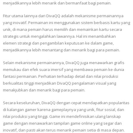
menjadikannya lebih menarik dan bermanfaat bagi pemain.
Fitur utama lainnya dari DivaQQ adalah mekanisme permainannya
yang inovatif. Permainan ini menggunakan sistem berbasis kartu yang
unik, di mana pemain harus memilih dan memainkan kartu secara
strategis untuk mengalahkan lawannya. Hal ini menambahkan
elemen strategi dan pengambilan keputusan ke dalam game,
menjadikannya lebih menantang dan menarik bagi para pemain.
Selain mekanisme permainannya, DivaQQ juga menawarkan grafis
memukau dan efek suara imersif yang membawa pemain ke dunia
fantasi permainan. Perhatian terhadap detail dan nilai produksi
berkualitas tinggi menjadikan DivaQQ pengalaman visual yang
menakjubkan dan menarik bagi para pemain.
Secara keseluruhan, DivaQQ dengan cepat mendapatkan popularitas
di kalangan gamer karena gameplaynya yang unik, fitur sosial, dan
nilai produksi yang tinggi. Game ini mendefinisikan ulang lanskap
game dengan menawarkan tampilan game online yang segar dan
inovatif, dan pasti akan terus menarik pemain setia di masa depan.