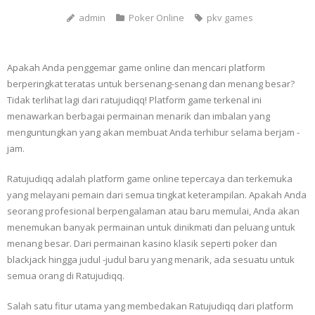
admin
Poker Online
pkv games
Apakah Anda penggemar game online dan mencari platform
berperingkat teratas untuk bersenang-senang dan menang besar?
Tidak terlihat lagi dari ratujudiqq! Platform game terkenal ini
menawarkan berbagai permainan menarik dan imbalan yang
menguntungkan yang akan membuat Anda terhibur selama berjam -
jam.
Ratujudiqq adalah platform game online tepercaya dan terkemuka
yang melayani pemain dari semua tingkat keterampilan. Apakah Anda
seorang profesional berpengalaman atau baru memulai, Anda akan
menemukan banyak permainan untuk dinikmati dan peluang untuk
menang besar. Dari permainan kasino klasik seperti poker dan
blackjack hingga judul -judul baru yang menarik, ada sesuatu untuk
semua orang di Ratujudiqq.
Salah satu fitur utama yang membedakan Ratujudiqq dari platform