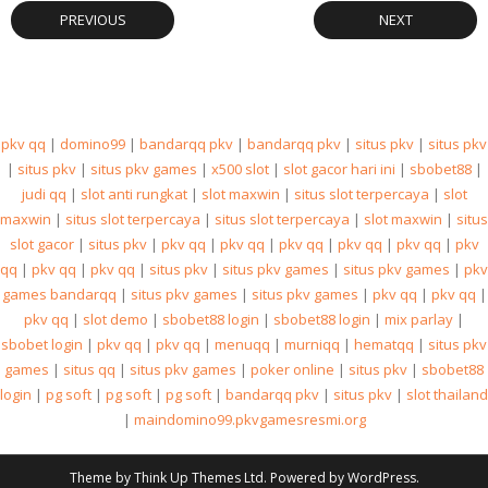
PREVIOUS
NEXT
pkv qq
|
domino99
|
bandarqq pkv
|
bandarqq pkv
|
situs pkv
|
situs pkv
|
situs pkv
|
situs pkv games
|
x500 slot
|
slot gacor hari ini
|
sbobet88
|
judi qq
|
slot anti rungkat
|
slot maxwin
|
situs slot terpercaya
|
slot
maxwin
|
situs slot terpercaya
|
situs slot terpercaya
|
slot maxwin
|
situs
slot gacor
|
situs pkv
|
pkv qq
|
pkv qq
|
pkv qq
|
pkv qq
|
pkv qq
|
pkv
qq
|
pkv qq
|
pkv qq
|
situs pkv
|
situs pkv games
|
situs pkv games
|
pkv
games bandarqq
|
situs pkv games
|
situs pkv games
|
pkv qq
|
pkv qq
|
pkv qq
|
slot demo
|
sbobet88 login
|
sbobet88 login
|
mix parlay
|
sbobet login
|
pkv qq
|
pkv qq
|
menuqq
|
murniqq
|
hematqq
|
situs pkv
games
|
situs qq
|
situs pkv games
|
poker online
|
situs pkv
|
sbobet88
login
|
pg soft
|
pg soft
|
pg soft
|
bandarqq pkv
|
situs pkv
|
slot thailand
|
maindomino99.pkvgamesresmi.org
Theme by
Think Up Themes Ltd
. Powered by
WordPress
.