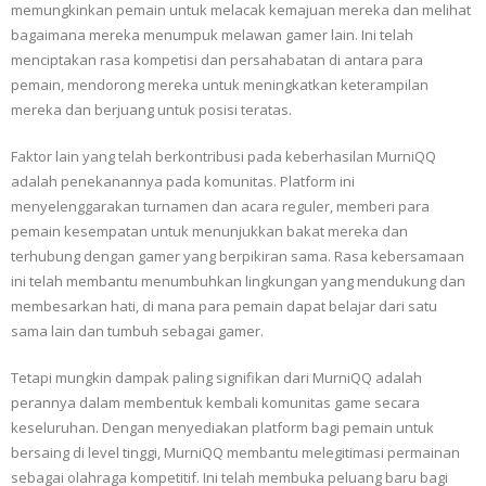
memungkinkan pemain untuk melacak kemajuan mereka dan melihat
bagaimana mereka menumpuk melawan gamer lain. Ini telah
menciptakan rasa kompetisi dan persahabatan di antara para
pemain, mendorong mereka untuk meningkatkan keterampilan
mereka dan berjuang untuk posisi teratas.
Faktor lain yang telah berkontribusi pada keberhasilan MurniQQ
adalah penekanannya pada komunitas. Platform ini
menyelenggarakan turnamen dan acara reguler, memberi para
pemain kesempatan untuk menunjukkan bakat mereka dan
terhubung dengan gamer yang berpikiran sama. Rasa kebersamaan
ini telah membantu menumbuhkan lingkungan yang mendukung dan
membesarkan hati, di mana para pemain dapat belajar dari satu
sama lain dan tumbuh sebagai gamer.
Tetapi mungkin dampak paling signifikan dari MurniQQ adalah
perannya dalam membentuk kembali komunitas game secara
keseluruhan. Dengan menyediakan platform bagi pemain untuk
bersaing di level tinggi, MurniQQ membantu melegitimasi permainan
sebagai olahraga kompetitif. Ini telah membuka peluang baru bagi