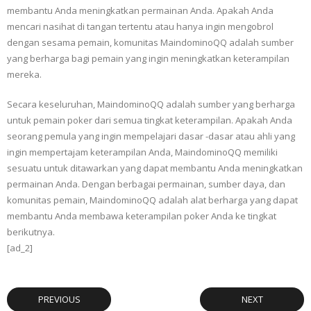
membantu Anda meningkatkan permainan Anda. Apakah Anda
mencari nasihat di tangan tertentu atau hanya ingin mengobrol
dengan sesama pemain, komunitas MaindominoQQ adalah sumber
yang berharga bagi pemain yang ingin meningkatkan keterampilan
mereka.
Secara keseluruhan, MaindominoQQ adalah sumber yang berharga
untuk pemain poker dari semua tingkat keterampilan. Apakah Anda
seorang pemula yang ingin mempelajari dasar -dasar atau ahli yang
ingin mempertajam keterampilan Anda, MaindominoQQ memiliki
sesuatu untuk ditawarkan yang dapat membantu Anda meningkatkan
permainan Anda. Dengan berbagai permainan, sumber daya, dan
komunitas pemain, MaindominoQQ adalah alat berharga yang dapat
membantu Anda membawa keterampilan poker Anda ke tingkat
berikutnya.
[ad_2]
PREVIOUS
NEXT