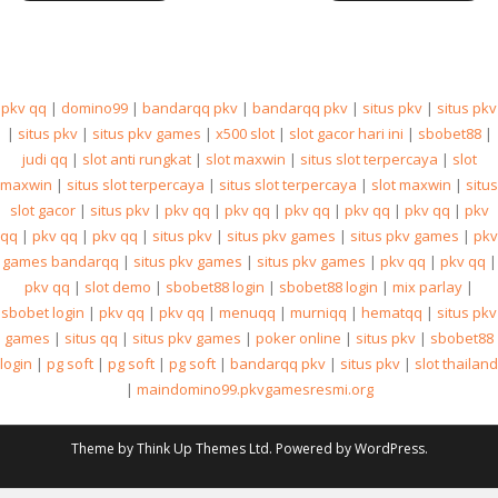
pkv qq
|
domino99
|
bandarqq pkv
|
bandarqq pkv
|
situs pkv
|
situs pkv
|
situs pkv
|
situs pkv games
|
x500 slot
|
slot gacor hari ini
|
sbobet88
|
judi qq
|
slot anti rungkat
|
slot maxwin
|
situs slot terpercaya
|
slot
maxwin
|
situs slot terpercaya
|
situs slot terpercaya
|
slot maxwin
|
situs
slot gacor
|
situs pkv
|
pkv qq
|
pkv qq
|
pkv qq
|
pkv qq
|
pkv qq
|
pkv
qq
|
pkv qq
|
pkv qq
|
situs pkv
|
situs pkv games
|
situs pkv games
|
pkv
games bandarqq
|
situs pkv games
|
situs pkv games
|
pkv qq
|
pkv qq
|
pkv qq
|
slot demo
|
sbobet88 login
|
sbobet88 login
|
mix parlay
|
sbobet login
|
pkv qq
|
pkv qq
|
menuqq
|
murniqq
|
hematqq
|
situs pkv
games
|
situs qq
|
situs pkv games
|
poker online
|
situs pkv
|
sbobet88
login
|
pg soft
|
pg soft
|
pg soft
|
bandarqq pkv
|
situs pkv
|
slot thailand
|
maindomino99.pkvgamesresmi.org
Theme by
Think Up Themes Ltd
. Powered by
WordPress
.