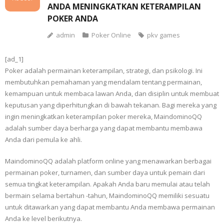
ANDA MENINGKATKAN KETERAMPILAN
POKER ANDA
admin
Poker Online
pkv games
[ad_1]
Poker adalah permainan keterampilan, strategi, dan psikologi. Ini
membutuhkan pemahaman yang mendalam tentang permainan,
kemampuan untuk membaca lawan Anda, dan disiplin untuk membuat
keputusan yang diperhitungkan di bawah tekanan. Bagi mereka yang
ingin meningkatkan keterampilan poker mereka, MaindominoQQ
adalah sumber daya berharga yang dapat membantu membawa
Anda dari pemula ke ahli.
MaindominoQQ adalah platform online yang menawarkan berbagai
permainan poker, turnamen, dan sumber daya untuk pemain dari
semua tingkat keterampilan. Apakah Anda baru memulai atau telah
bermain selama bertahun -tahun, MaindominoQQ memiliki sesuatu
untuk ditawarkan yang dapat membantu Anda membawa permainan
Anda ke level berikutnya.