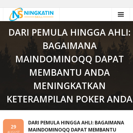
Skip
to
content
DARI PEMULA HINGGA AHLI:
BAGAIMANA
MAINDOMINOQQ DAPAT
MEMBANTU ANDA
MENINGKATKAN
KETERAMPILAN POKER ANDA
DARI PEMULA HINGGA AHLI: BAGAIMANA
29
MAINDOMINOQQ DAPAT MEMBANTU
AUGUST