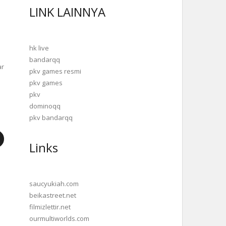
LINK LAINNYA
hk live
bandarqq
ar
pkv games resmi
pkv games
pkv
dominoqq
pkv bandarqq
Links
saucyukiah.com
beikastreet.net
filmizlettir.net
ourmultiworlds.com