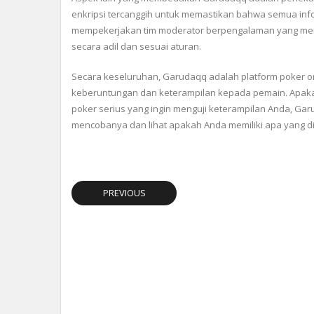
enkripsi tercanggih untuk memastikan bahwa semua info
mempekerjakan tim moderator berpengalaman yang m
secara adil dan sesuai aturan.
Secara keseluruhan, Garudaqq adalah platform poker 
keberuntungan dan keterampilan kepada pemain. Apak
poker serius yang ingin menguji keterampilan Anda, Gar
mencobanya dan lihat apakah Anda memiliki apa yang dip
PREVIOUS