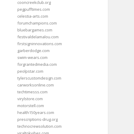
cooncreekclub.org
pegpufftimes.com
celestia-arts.com
forumchampions.com
bluebargames.com
festivaldelamalou.com
firstsigninnovations.com
garberdodge.com
swim-wears.com
forgrantedmedia.com
peolpstar.com
tylerscustomdesign.com
carworksonline.com
techtimesss.com
virylstore.com
motorstell.com
health150years.com
prescriptions-drug.org
technocrewsolution.com
viraltokvibes.com