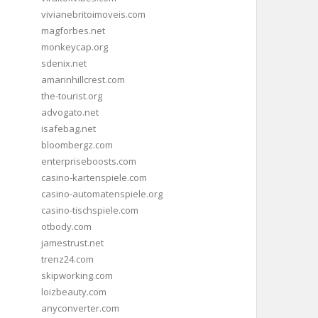
vivianebritoimoveis.com
magforbes.net
monkeycap.org
sdenix.net
amarinhillcrest.com
the-tourist.org
advogato.net
isafebag.net
bloombergz.com
enterpriseboosts.com
casino-kartenspiele.com
casino-automatenspiele.org
casino-tischspiele.com
otbody.com
jamestrust.net
trenz24.com
skipworking.com
loizbeauty.com
anyconverter.com