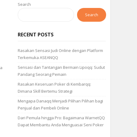
Search
Search
RECENT POSTS
Rasakan Sensasi Judi Online dengan Platform
Terkemuka ASEANQQ
Sensasi dan Tantangan Bermain Lipoqq: Sudut
la
Pandang Seorang Pemain
Rasakan Keseruan Poker di Kembarqq:
Dimana Skill Bertemu Strategi
Mengapa Danaqq Menjadi Pilihan Pilihan bagi
Penjual dan Pembeli Online
Dari Pemula hingga Pro: Bagaimana WarnetQQ
Dapat Membantu Anda Menguasai Seni Poker