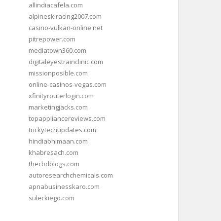
allindiacafela.com
alpineskiracing2007.com
casino-vulkan-online.net
pitrepower.com
mediatown360.com
digitaleyestrainclinic.com
missionposible.com
online-casinos-vegas.com
xfinityrouterlogin.com
marketingjacks.com
topappliancereviews.com
trickytechupdates.com
hindiabhimaan.com
khabresach.com
thecbdblogs.com
autoresearchchemicals.com
apnabusinesskaro.com
suleckiego.com