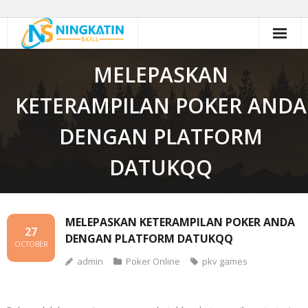
Skip
to
content
MELEPASKAN
KETERAMPILAN POKER ANDA
DENGAN PLATFORM
DATUKQQ
MELEPASKAN KETERAMPILAN POKER ANDA
27
DENGAN PLATFORM DATUKQQ
OCTOBER
admin
Poker Online
pkv games