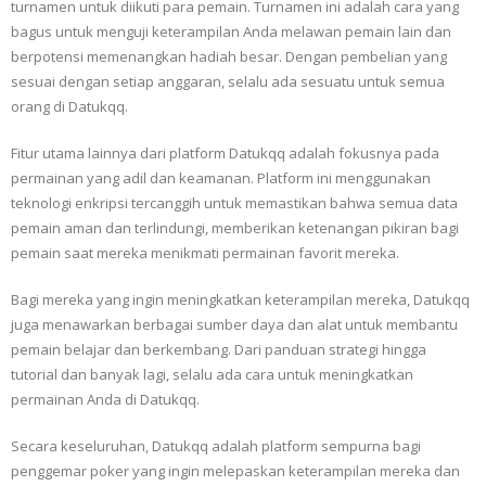
turnamen untuk diikuti para pemain. Turnamen ini adalah cara yang
bagus untuk menguji keterampilan Anda melawan pemain lain dan
berpotensi memenangkan hadiah besar. Dengan pembelian yang
sesuai dengan setiap anggaran, selalu ada sesuatu untuk semua
orang di Datukqq.
Fitur utama lainnya dari platform Datukqq adalah fokusnya pada
permainan yang adil dan keamanan. Platform ini menggunakan
teknologi enkripsi tercanggih untuk memastikan bahwa semua data
pemain aman dan terlindungi, memberikan ketenangan pikiran bagi
pemain saat mereka menikmati permainan favorit mereka.
Bagi mereka yang ingin meningkatkan keterampilan mereka, Datukqq
juga menawarkan berbagai sumber daya dan alat untuk membantu
pemain belajar dan berkembang. Dari panduan strategi hingga
tutorial dan banyak lagi, selalu ada cara untuk meningkatkan
permainan Anda di Datukqq.
Secara keseluruhan, Datukqq adalah platform sempurna bagi
penggemar poker yang ingin melepaskan keterampilan mereka dan