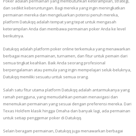
Poker adalah permainan yang membutuhkan keterampilan, strategi,
dan sedikit keberuntungan. Bagi mereka yang ingin meningkatkan
permainan mereka dan mengeluarkan potensi penuh mereka,
platform Datukqq adalah tempat yang tepat untuk mengasah
keterampilan Anda dan membawa permainan poker Anda ke level
berikutnya.
Datukqq adalah platform poker online terkemuka yang menawarkan
berbagai macam permainan, turnamen, dan fitur untuk pemain dari
semua tingkat keahlian. Baik Anda seorang profesional
berpengalaman atau pemula yang ingin mempelajari seluk-beluknya,
Datukqq memiliki sesuatu untuk semua orang.
Salah satu fitur utama platform Datukqq adalah antarmukanya yang
ramah pengguna, yang memudahkan pemain menavigasi dan
menemukan permainan yang sesuai dengan preferensi mereka. Dari
Texas Hold’em klasik hingga Omaha dan banyak lagi, ada permainan
untuk setiap penggemar poker di Datukqq.
Selain beragam permainan, Datukqq juga menawarkan berbagai