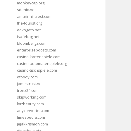
monkeycap.org
sdenix.net
amarinhillcrest.com
the-tourist.org
advogato.net
isafebag.net
bloombergz.com
enterpriseboosts.com
casino-kartenspiele.com
casino-automatenspiele.org
casino-tischspiele.com
otbody.com
jamestrust.net
trenz24.com
skipworking.com
loizbeauty.com
anyconverter.com
timespedia.com
jejakkrismon.com
diemthole.biz