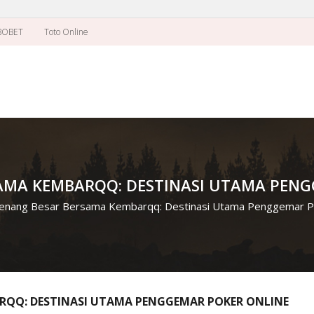
BOBET
Toto Online
AMA KEMBARQQ: DESTINASI UTAMA PENG
nang Besar Bersama Kembarqq: Destinasi Utama Penggemar Po
RQQ: DESTINASI UTAMA PENGGEMAR POKER ONLINE