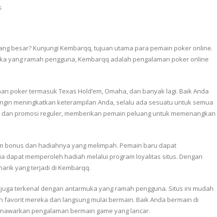
s
g besar? Kunjungi Kembarqq, tujuan utama para pemain poker online.
ka yang ramah pengguna, Kembarqq adalah pengalaman poker online
an poker termasuk Texas Hold’em, Omaha, dan banyak lagi. Baik Anda
ngin meningkatkan keterampilan Anda, selalu ada sesuatu untuk semua
en dan promosi reguler, memberikan pemain peluang untuk memenangkan
am bonus dan hadiahnya yang melimpah. Pemain baru dapat
dapat memperoleh hadiah melalui program loyalitas situs. Dengan
arik yang terjadi di Kembarqq.
juga terkenal dengan antarmuka yang ramah pengguna. Situs ini mudah
avorit mereka dan langsung mulai bermain. Baik Anda bermain di
enawarkan pengalaman bermain game yang lancar.