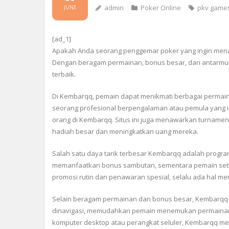
admin
Poker Online
pkv game
JUNE
[ad_1]
Apakah Anda seorang penggemar poker yang ingin menan
Dengan beragam permainan, bonus besar, dan antarmu
terbaik.
Di Kembarqq, pemain dapat menikmati berbagai permain
seorang profesional berpengalaman atau pemula yang i
orang di Kembarqq. Situs ini juga menawarkan turnam
hadiah besar dan meningkatkan uang mereka.
Salah satu daya tarik terbesar Kembarqq adalah progr
memanfaatkan bonus sambutan, sementara pemain setia 
promosi rutin dan penawaran spesial, selalu ada hal men
Selain beragam permainan dan bonus besar, Kembarqq 
dinavigasi, memudahkan pemain menemukan permainan f
komputer desktop atau perangkat seluler, Kembarqq m