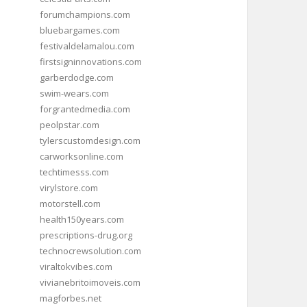
forumchampions.com
bluebargames.com
festivaldelamalou.com
firstsigninnovations.com
garberdodge.com
swim-wears.com
forgrantedmedia.com
peolpstar.com
tylerscustomdesign.com
carworksonline.com
techtimesss.com
virylstore.com
motorstell.com
health150years.com
prescriptions-drug.org
technocrewsolution.com
viraltokvibes.com
vivianebritoimoveis.com
magforbes.net