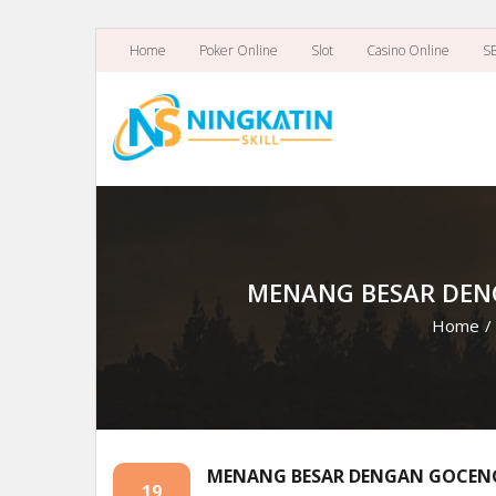
Skip
Home
Poker Online
Slot
Casino Online
S
to
content
MENANG BESAR DEN
Home
/
MENANG BESAR DENGAN GOCENG
19