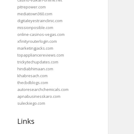
casino-vulkan-online.net
pitrepower.com
mediatown360.com
digitaleyestrainclinic.com
missionposible.com
online-casinos-vegas.com
xfinityrouterlogin.com
marketingjacks.com
topappliancereviews.com
trickytechupdates.com
hindiabhimaan.com
khabresach.com
thecbdblogs.com
autoresearchchemicals.com
apnabusinesskaro.com
suleckiego.com
Links