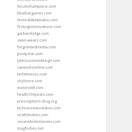
forumchampions.com
bluebargames.com
festivaldelamalou.com
firstsigninnovations.com
garberdodge.com
swim-wears.com
forgrantedmedia.com
peolpstar.com
tylerscustomdesign.com
carworksonline.com
techtimesss.com
virylstore.com
motorstell.com
health150years.com
prescriptions-drug.org
technocrewsolution.com
viraltokvibes.com
vivianebritoimoveis.com
magforbes.net