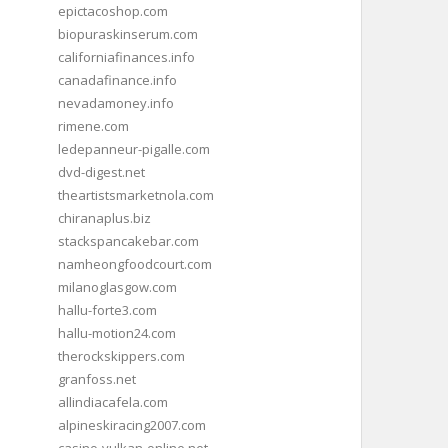
epictacoshop.com
biopuraskinserum.com
californiafinances.info
canadafinance.info
nevadamoney.info
rimene.com
ledepanneur-pigalle.com
dvd-digest.net
theartistsmarketnola.com
chiranaplus.biz
stackspancakebar.com
namheongfoodcourt.com
milanoglasgow.com
hallu-forte3.com
hallu-motion24.com
therockskippers.com
granfoss.net
allindiacafela.com
alpineskiracing2007.com