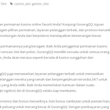
,
Slot
casino
,
pkv games
,
slot
 permainan kasino online favorit Anda? Kunjungi GocengQQ, tujuan
am pilihan permainan, layanan pelanggan terbaik, dan promosi menarik
beruntungan Anda dan berpotensi mendapatkan kemenangan besar.
an permainannya yang beragam. Baik Anda penggemar permainan kasino
kai sensasi slot dan poker, GocengQQ memiliki sesuatu untuk semua orang.
us, Anda akan merasa seperti berada di kasino sungguhan dari
ngQQ juga menawarkan layanan pelanggan terbaik untuk memastikan
elanggan mereka yang ramah dan berpengetahuan tersedia 24/7 untuk
ang Anda miliki. Baik Anda memerlukan bantuan dalam suatu
in ngobrol, tim di GocengQQ selalu siap membantu.
promosi dan bonus menariknya. Dari bonus sambutan untuk pemain bar
yak peluang untuk menang besar di GocengQQ. Dengan pembayaran yang