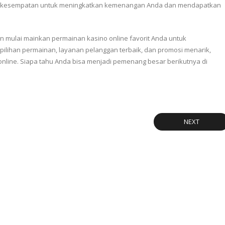
iki kesempatan untuk meningkatkan kemenangan Anda dan mendapatkan
 mulai mainkan permainan kasino online favorit Anda untuk
lihan permainan, layanan pelanggan terbaik, dan promosi menarik,
line. Siapa tahu Anda bisa menjadi pemenang besar berikutnya di
NEXT