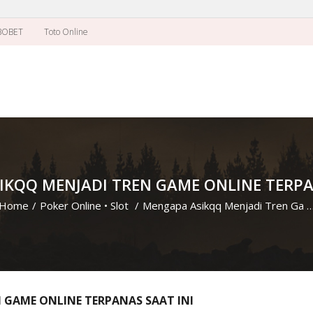
BOBET
Toto Online
KQQ MENJADI TREN GAME ONLINE TERPA
Home
/
Poker Online
•
Slot
/
Mengapa Asikqq Menjadi Tren Ga 
 GAME ONLINE TERPANAS SAAT INI