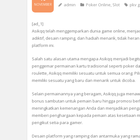
admin
Poker Online
,
Slot
pkv 
NOVEMBER
[ad_1]
Asikqq telah menggemparkan dunia game online, menjadi 
adiktif, desain ramping, dan hadiah menarik, tidak 
platform ini.
Salah satu alasan utama mengapa Asikqq menjadi begit
penggemar permainan kartu tradisional seperti poker d
roulette, Asikqq memiliki sesuatu untuk semua orang. P
memiliki sesuatu yang baru dan menarik untuk dicoba.
Selain permainannya yang beragam, Asikqq juga menaw
bonus sambutan untuk pemain baru hingga promosi berk
meningkatkan kemenangan Anda dan menjadikan peng
memberi penghargaan kepada pemain atas kesetiaan me
pengikut setia para gamer.
Desain platform yang ramping dan antarmuka yang ram