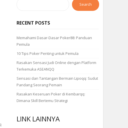
Search
RECENT POSTS
Memahami Dasar-Dasar Poker88: Panduan
Pemula
10 Tips Poker Penting untuk Pemula
Rasakan Sensasi Judi Online dengan Platform
Terkemuka ASEANQQ
Sensasi dan Tantangan Bermain Lipoqq: Sudut
Pandang Seorang Pemain
Rasakan Keseruan Poker di Kembarqq:
Dimana Skill Bertemu Strategi
LINK LAINNYA
q