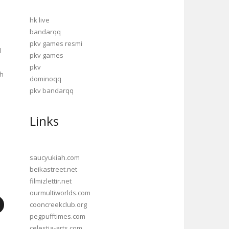
hk live
bandarqq
pkv games resmi
l
pkv games
pkv
ah
dominoqq
pkv bandarqq
Links
saucyukiah.com
beikastreet.net
filmizlettir.net
ourmultiworlds.com
cooncreekclub.org
pegpufftimes.com
celestia-arts.com