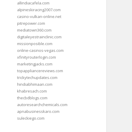
allindiacafela.com
alpineskiracing2007.com
casino-vulkan-online.net
pitrepower.com
mediatown360.com
digitaleyestrainclinic.com
missionposible.com
online-casinos-vegas.com
xfinityrouterlogin.com
marketingjacks.com
topappliancereviews.com
trickytechupdates.com
hindiabhimaan.com
khabresach.com
thecbdblogs.com
autoresearchchemicals.com
apnabusinesskaro.com
suleckiego.com