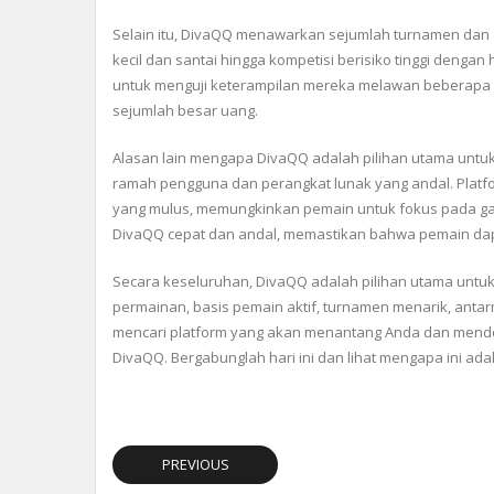
Selain itu, DivaQQ menawarkan sejumlah turnamen dan ac
kecil dan santai hingga kompetisi berisiko tinggi denga
untuk menguji keterampilan mereka melawan beberapa ya
sejumlah besar uang.
Alasan lain mengapa DivaQQ adalah pilihan utama untu
ramah pengguna dan perangkat lunak yang andal. Plat
yang mulus, memungkinkan pemain untuk fokus pada gam
DivaQQ cepat dan andal, memastikan bahwa pemain dap
Secara keseluruhan, DivaQQ adalah pilihan utama untuk
permainan, basis pemain aktif, turnamen menarik, anta
mencari platform yang akan menantang Anda dan mendoro
DivaQQ. Bergabunglah hari ini dan lihat mengapa ini adal
PREVIOUS