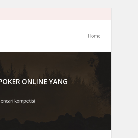
Home
POKER ONLINE YANG
encari kompetisi