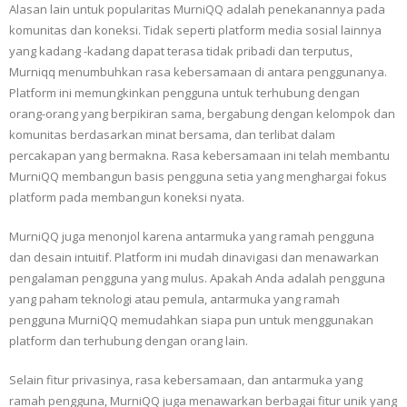
Alasan lain untuk popularitas MurniQQ adalah penekanannya pada
komunitas dan koneksi. Tidak seperti platform media sosial lainnya
yang kadang -kadang dapat terasa tidak pribadi dan terputus,
Murniqq menumbuhkan rasa kebersamaan di antara penggunanya.
Platform ini memungkinkan pengguna untuk terhubung dengan
orang-orang yang berpikiran sama, bergabung dengan kelompok dan
komunitas berdasarkan minat bersama, dan terlibat dalam
percakapan yang bermakna. Rasa kebersamaan ini telah membantu
MurniQQ membangun basis pengguna setia yang menghargai fokus
platform pada membangun koneksi nyata.
MurniQQ juga menonjol karena antarmuka yang ramah pengguna
dan desain intuitif. Platform ini mudah dinavigasi dan menawarkan
pengalaman pengguna yang mulus. Apakah Anda adalah pengguna
yang paham teknologi atau pemula, antarmuka yang ramah
pengguna MurniQQ memudahkan siapa pun untuk menggunakan
platform dan terhubung dengan orang lain.
Selain fitur privasinya, rasa kebersamaan, dan antarmuka yang
ramah pengguna, MurniQQ juga menawarkan berbagai fitur unik yang