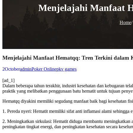
Menjelajahi Manfaat 
Home
/
Menjelajahi Manfaat Hematqq: Tren Terkini dalam
2
October
admin
Poker Online
pkv games
[ad_1]
Dalam beberapa tahun terakhir, industri kesehatan dan kebugaran te
praktik yang melibatkan penggunaan batu hematit untuk tujuan penye
Hematqq diyakini memiliki segudang manfaat baik bagi kesehatan fi
1. Pereda nyeri: Hematit memiliki sifat anti inflamasi alami sehingg
2. Meningkatkan sirkulasi: Hematit diduga membantu meningkatkan ali
peningkatan tingkat energi, dan peningkatan kesehatan secara keselur