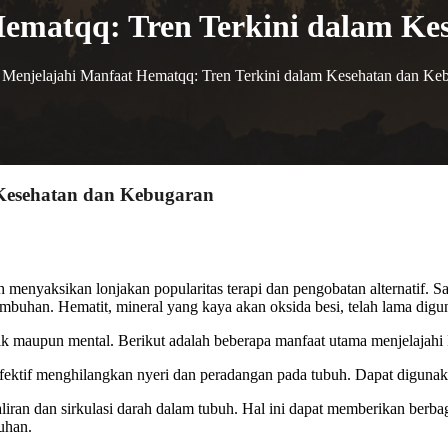
Hematqq: Tren Terkini dalam Ke
Menjelajahi Manfaat Hematqq: Tren Terkini dalam Kesehatan dan Ke
 Kesehatan dan Kebugaran
lah menyaksikan lonjakan popularitas terapi dan pengobatan alternatif
mbuhan. Hematit, mineral yang kaya akan oksida besi, telah lama dig
sik maupun mental. Berikut adalah beberapa manfaat utama menjelajah
a efektif menghilangkan nyeri dan peradangan pada tubuh. Dapat digunaka
ran dan sirkulasi darah dalam tubuh. Hal ini dapat memberikan berbaga
uhan.