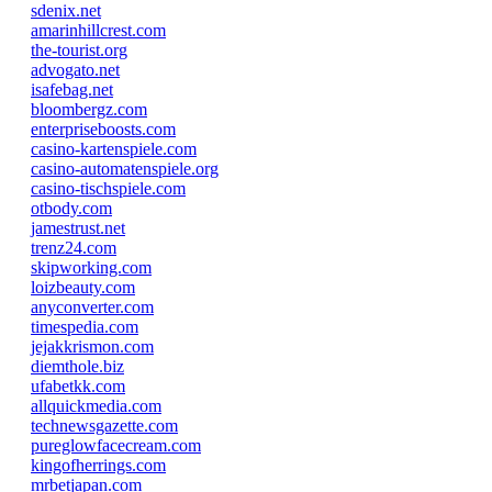
sdenix.net
amarinhillcrest.com
the-tourist.org
advogato.net
isafebag.net
bloombergz.com
enterpriseboosts.com
casino-kartenspiele.com
casino-automatenspiele.org
casino-tischspiele.com
otbody.com
jamestrust.net
trenz24.com
skipworking.com
loizbeauty.com
anyconverter.com
timespedia.com
jejakkrismon.com
diemthole.biz
ufabetkk.com
allquickmedia.com
technewsgazette.com
pureglowfacecream.com
kingofherrings.com
mrbetjapan.com