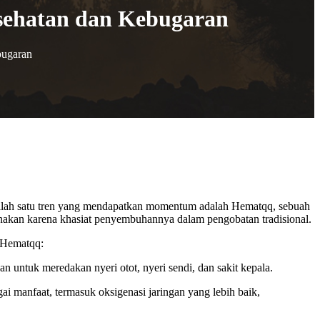
sehatan dan Kebugaran
bugaran
. Salah satu tren yang mendapatkan momentum adalah Hematqq, sebuah
unakan karena khasiat penyembuhannya dalam pengobatan tradisional.
i Hematqq:
n untuk meredakan nyeri otot, nyeri sendi, dan sakit kepala.
i manfaat, termasuk oksigenasi jaringan yang lebih baik,