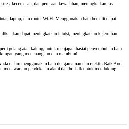
stres, kecemasan, dan perasaan kewalahan, meningkatkan rasa
pintar, laptop, dan router Wi-Fi. Menggunakan batu hematit dapat
 dikatakan dapat meningkatkan intuisi, meningkatkan kejernihan
erti gelang atau kalung, untuk menjaga khasiat penyembuhan batu
lingkungan yang menenangkan dan membumi.
u Anda dalam menggunakan batu dengan aman dan efektif. Baik Anda
gkin menawarkan pendekatan alami dan holistik untuk mendukung