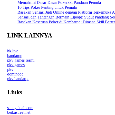
Memahami Dasar-Dasar Poker88: Panduan Pemula
10 Tips Poker Penting untuk Pemula
Rasakan Sensasi Judi Online dengan Platform Terkemu
Sensasi dan Tantangan Bermain Lipoqq: Sudut Pandang Se
Rasakan Keseruan Poker di Kembarqq: Dimana Skill Bertem
LINK LAINNYA
hk live
bandarqq
pkv games resmi
pkv games
pkv
dominoqq
pkv bandarqq
Links
saucyukiah.com
beikastreet.net