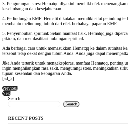
3. Pengurangan stres: Hematqq diyakini memiliki efek menenangkan 
keseimbangan dan kesejahteraan.
4. Perlindungan EMF: Hematit dikatakan memiliki sifat pelindung terh
membantu melindungi tubuh dari efek berbahaya paparan EMF.
5. Penyembuhan spiritual: Selain manfaat fisik, Hematqq juga diper
pikiran, dan memfasilitasi hubungan spiritual.
Ada berbagai cara untuk memasukkan Hematqq ke dalam rutinitas kes
tersebut tetap dekat dengan tubuh Anda. Anda juga dapat menempat
Jika Anda tertarik untuk mengeksplorasi manfaat Hematqq, penting 
ingin menghilangkan rasa sakit, mengurangi stres, meningkatkan sir
tujuan kesehatan dan kebugaran Anda.
[ad_2]
Previous
Next
Search
Search
RECENT POSTS