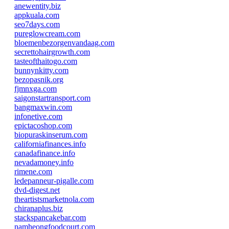
anewentity.biz
appkuala.com
seo7days.com
pureglowcream.com
bloemenbezorgenvandaag.com
secrettohairgrowth.com
tasteofthaitogo.com
bunnynkitty.com
bezopasnik.org
fjmnxga.com
saigonstartransport.com
bangmaxwin.com
infonetive.com
epictacoshop.com
biopuraskinserum.com
californiafinances.info
canadafinance.info
nevadamoney.info
rimene.com
ledepanneur-pigalle.com
dvd-digest.net
theartistsmarketnola.com
chiranaplus.biz
stackspancakebar.com
namheongfoodcourt.com