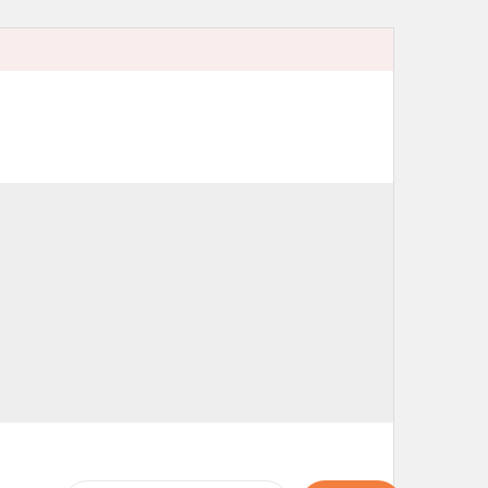
Home
ONESIA
Search