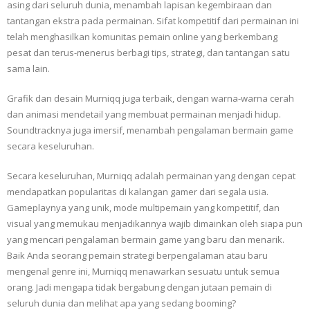
asing dari seluruh dunia, menambah lapisan kegembiraan dan
tantangan ekstra pada permainan. Sifat kompetitif dari permainan ini
telah menghasilkan komunitas pemain online yang berkembang
pesat dan terus-menerus berbagi tips, strategi, dan tantangan satu
sama lain.
Grafik dan desain Murniqq juga terbaik, dengan warna-warna cerah
dan animasi mendetail yang membuat permainan menjadi hidup.
Soundtracknya juga imersif, menambah pengalaman bermain game
secara keseluruhan.
Secara keseluruhan, Murniqq adalah permainan yang dengan cepat
mendapatkan popularitas di kalangan gamer dari segala usia.
Gameplaynya yang unik, mode multipemain yang kompetitif, dan
visual yang memukau menjadikannya wajib dimainkan oleh siapa pun
yang mencari pengalaman bermain game yang baru dan menarik.
Baik Anda seorang pemain strategi berpengalaman atau baru
mengenal genre ini, Murniqq menawarkan sesuatu untuk semua
orang. Jadi mengapa tidak bergabung dengan jutaan pemain di
seluruh dunia dan melihat apa yang sedang booming?