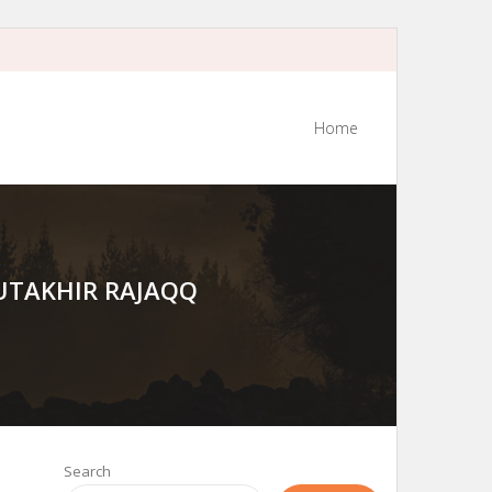
Home
UTAKHIR RAJAQQ
Search