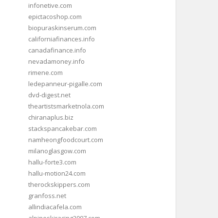
infonetive.com
epictacoshop.com
biopuraskinserum.com
californiafinances.info
canadafinance.info
nevadamoney.info
rimene.com
ledepanneur-pigalle.com
dvd-digest.net
theartistsmarketnola.com
chiranaplus.biz
stackspancakebar.com
namheongfoodcourt.com
milanoglasgow.com
hallu-forte3.com
hallu-motion24.com
therockskippers.com
granfoss.net
allindiacafela.com