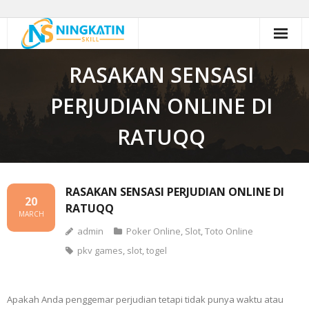
Skip
to
content
RASAKAN SENSASI
PERJUDIAN ONLINE DI
RATUQQ
RASAKAN SENSASI PERJUDIAN ONLINE DI
20
RATUQQ
MARCH
admin
Poker Online
,
Slot
,
Toto Online
pkv games
,
slot
,
togel
Apakah Anda penggemar perjudian tetapi tidak punya waktu atau