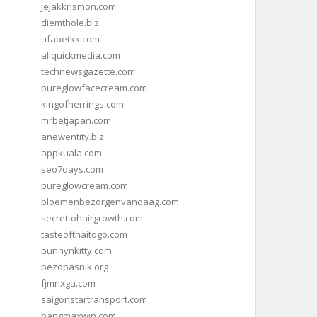
jejakkrismon.com
diemthole.biz
ufabetkk.com
allquickmedia.com
technewsgazette.com
pureglowfacecream.com
kingofherrings.com
mrbetjapan.com
anewentity.biz
appkuala.com
seo7days.com
pureglowcream.com
bloemenbezorgenvandaag.com
secrettohairgrowth.com
tasteofthaitogo.com
bunnynkitty.com
bezopasnik.org
fjmnxga.com
saigonstartransport.com
bangmaxwin.com