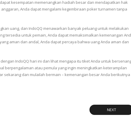
mendapat kesempatan memenangkan hadiah besar dan mendapatkan hak
p anggaran, Anda dapat mengalami kegembiraan poker turnamen tanpa
angkan uang, dan IndoQQ menawarkan banyak peluang untuk melakukan
 yang tersedia untuk pemain, Anda dapat memaksimalkan kemenangan An
rm yang aman dan andal, Anda dapat percaya bahwa uang Anda aman dan
engan IndoQQ hari ini dan lihat mengapa itu tiket Anda untuk bersenan
nal berpengalaman atau pemula yang ingin meningkatkan keterampilan
tar sekarang dan mulailah bermain – kemenangan besar Anda berikutnya
NEXT