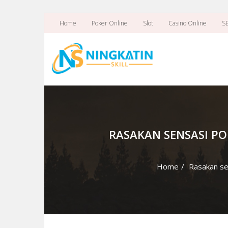
Skip
Home
Poker Online
Slot
Casino Online
S
to
content
RASAKAN SENSASI P
Home
/
Rasakan sen