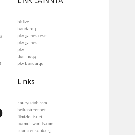
LINK LAINNYA
hk live
bandarqq
pkv games resmi
da
pkv games
pkv
dominoqq
g
pkv bandarqq
Links
saucyukiah.com
beikastreet.net
filmizlettir.net
ourmultiworlds.com
cooncreekclub.org