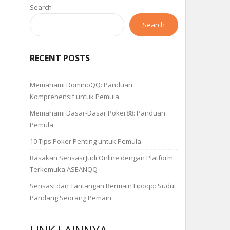
Search
Search
RECENT POSTS
Memahami DominoQQ: Panduan
Komprehensif untuk Pemula
Memahami Dasar-Dasar Poker88: Panduan
Pemula
10 Tips Poker Penting untuk Pemula
Rasakan Sensasi Judi Online dengan Platform
Terkemuka ASEANQQ
Sensasi dan Tantangan Bermain Lipoqq: Sudut
Pandang Seorang Pemain