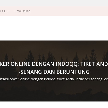
BOBET
Toto Online
OKER ONLINE DENGAN INDOQQ: TIKET AN
-SENANG DAN BERUNTUNG
sasi poker online dengan indoqq: tiket Anda untuk bersenang -