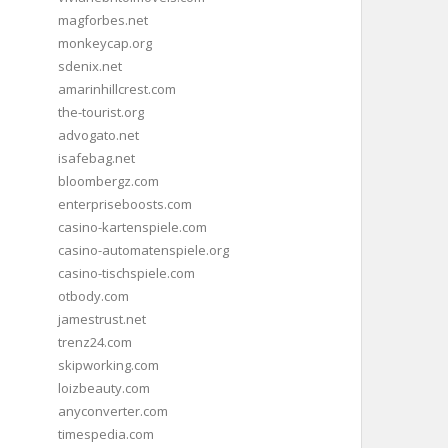
magforbes.net
monkeycap.org
sdenix.net
amarinhillcrest.com
the-tourist.org
advogato.net
isafebag.net
bloombergz.com
enterpriseboosts.com
casino-kartenspiele.com
casino-automatenspiele.org
casino-tischspiele.com
otbody.com
jamestrust.net
trenz24.com
skipworking.com
loizbeauty.com
anyconverter.com
timespedia.com