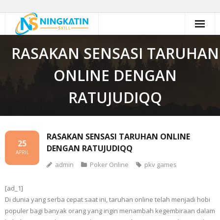
Skip
to
content
RASAKAN SENSASI TARUHAN
ONLINE DENGAN
RATUJUDIQQ
RASAKAN SENSASI TARUHAN ONLINE
25
DENGAN RATUJUDIQQ
APRIL
admin
Poker Online
pkv games
[ad_1]
Di dunia yang serba cepat saat ini, taruhan online telah menjadi hobi
populer bagi banyak orang yang ingin menambah kegembiraan dalam