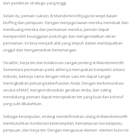
dan pemikiran strategis yang tinggi.
Selain itu, pemain sukses di Maindomino99 juga terampil dalam
bluffing dan penipuan. Dengan menjaga lawan mereka menebak dan
membuang mereka dari permainan mereka, pemain dapat
memperoleh keunggulan psikologis dan mengendalikan aliran
permainan. Ini bisa menjadi alat yang ampuh dalam mendapatkan
unggul dan mengamankan kemenangan.
Terakhir, kerja tim dan kolaborasi sangat penting di Maindomino99.
Sementara permainan pada akhirnya merupakan kompetisi antara
individu, bekerja sama dengan rekan satu tim dapat sangat
meningkatkan peluang keberhasilan Anda. Dengan berkomunikasi
secara efektif, mengoordinasikan gerakan Anda, dan saling
mendukung, pemain dapat menciptakan tim yang kuat dan kohesif
yang sulit dikalahkan.
Sebagai kesimpulan, strategi mendefinisikan ulang di Maindomino99
membutuhkan kombinasi keterampilan, kemampuan beradaptasi,
penipuan, dan kerja tim. Dengan menguasai elemen -elemen kunci ini