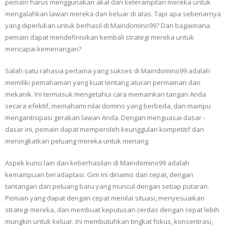
pemain harus menggunakan akal dan keterampilan mereka untuk
mengalahkan lawan mereka dan keluar di atas. Tapi apa sebenarnya
yang diperlukan untuk berhasil di Maindomino99? Dan bagaimana
pemain dapat mendefinisikan kembali strategi mereka untuk
mencapai kemenangan?
Salah satu rahasia pertama yang sukses di Maindomino99 adalah
memiliki pemahaman yang kuat tentang aturan permainan dan
mekanik. Ini termasuk mengetahui cara memainkan tangan Anda
secara efektif, memahami nilai domino yang berbeda, dan mampu
mengantisipasi gerakan lawan Anda. Dengan menguasai dasar -
dasar ini, pemain dapat memperoleh keunggulan kompetitif dan
meningkatkan peluang mereka untuk menang.
Aspek kunci lain dari keberhasilan di Maindomino99 adalah
kemampuan beradaptasi. Gim ini dinamis dan cepat, dengan
tantangan dan peluang baru yang muncul dengan setiap putaran.
Pemain yang dapat dengan cepat menilai situasi, menyesuaikan
strategi mereka, dan membuat keputusan cerdas dengan cepat lebih
mungkin untuk keluar. Ini membutuhkan tingkat fokus, konsentrasi,