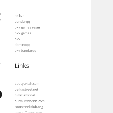
n
hk live
a
bandarqq
pkv games resmi
pkv games
pkv
dominoqq
pkv bandarqq
Links
n
saucyukiah.com
beikastreet.net
filmizlettir.net
ourmultiworlds.com
cooncreekclub.org
pegpufftimes.com