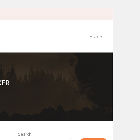
Home
KER
Search