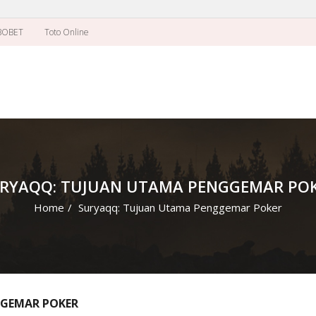
BOBET
Toto Online
RYAQQ: TUJUAN UTAMA PENGGEMAR PO
Home
/
Suryaqq: Tujuan Utama Penggemar Poker
GGEMAR POKER