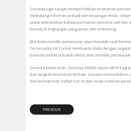
Suryaqq juga sangat memperhatikan keamanan pemain dan
melindungi informasi pribadi dan keuangan Anda. Selain 
untuk memastikan bahwa permainan tersebut adil dan 
berada di lingkungan yang aman dan terlindungi.
Jika Anda memiliki pertanyaan atau masalah saat berm
Tim tersedia 24/7 untuk membantu Anda dengan segala 
bantuan terkait masalah teknis atau memiliki pertanya
Secara keseluruhan, Suryaqq adalah tujuan akhir bagi
dan langkah keamanan terbaik, Suryaqq menyediakan
dan bermanfaat. Daftar hari ini dan mulai mainkan perm
PREVIOUS