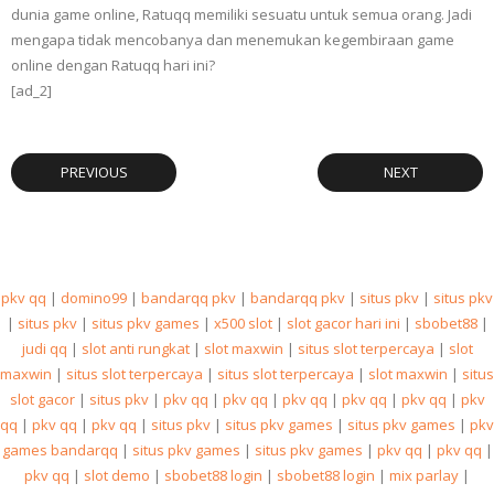
dunia game online, Ratuqq memiliki sesuatu untuk semua orang. Jadi
mengapa tidak mencobanya dan menemukan kegembiraan game
online dengan Ratuqq hari ini?
[ad_2]
PREVIOUS
NEXT
pkv qq
|
domino99
|
bandarqq pkv
|
bandarqq pkv
|
situs pkv
|
situs pkv
|
situs pkv
|
situs pkv games
|
x500 slot
|
slot gacor hari ini
|
sbobet88
|
judi qq
|
slot anti rungkat
|
slot maxwin
|
situs slot terpercaya
|
slot
maxwin
|
situs slot terpercaya
|
situs slot terpercaya
|
slot maxwin
|
situs
slot gacor
|
situs pkv
|
pkv qq
|
pkv qq
|
pkv qq
|
pkv qq
|
pkv qq
|
pkv
qq
|
pkv qq
|
pkv qq
|
situs pkv
|
situs pkv games
|
situs pkv games
|
pkv
games bandarqq
|
situs pkv games
|
situs pkv games
|
pkv qq
|
pkv qq
|
pkv qq
|
slot demo
|
sbobet88 login
|
sbobet88 login
|
mix parlay
|