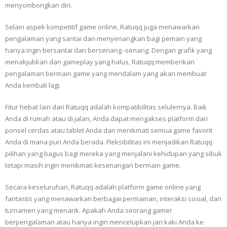
menyombongkan diri.
Selain aspek kompetitif game online, Ratuqq juga menawarkan
pengalaman yang santai dan menyenangkan bagi pemain yang
hanya ingin bersantai dan bersenang -senang. Dengan grafik yang
menakjubkan dan gameplay yang halus, Ratuqq memberikan
pengalaman bermain game yang mendalam yang akan membuat
Anda kembali lagi.
Fitur hebat lain dari Ratuqq adalah kompatibilitas selulernya. Baik
Anda di rumah atau di jalan, Anda dapat mengakses platform dari
ponsel cerdas atau tablet Anda dan menikmati semua game favorit
Anda di mana pun Anda berada. Fleksibilitas ini menjadikan Ratuqq
pilihan yang bagus bagi mereka yang menjalani kehidupan yang sibuk
tetapi masih ingin menikmati kesenangan bermain game.
Secara keseluruhan, Ratuqq adalah platform game online yang
fantastis yang menawarkan berbagai permainan, interaksi sosial, dan
turnamen yang menarik. Apakah Anda seorang gamer
berpengalaman atau hanya ingin mencelupkan jari kaki Anda ke