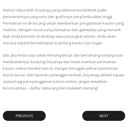
Namun daya tarik Doyanqq yang sebenarnya terletak pada
permainannya yang seru dan grafisnya yang berkualitas tinggi.
Permainan ini dirancang untuk memberikan pengalaman kasino yang
realistis, dengan visual yang memukau dan gameplay yang menarik.
Baik Anda bermain di desktop atau perangkat seluler, Anda akan
merasa seperti berada tepat di jantung kasino Las Vegas.
Jadi, jika Anda siap untuk menang besar dan bersenang-senang saat
melakukannya, kunjungi Doyanqq dan mulai mainkan permainan
kasino online mereka hari ini. Dengan beragam pilihan permainan,
bonus besar, dan layanan pelanggan terbaik, Doyanqq adalah tujuan
utama bagi para penggemar kasino online. Jangan lewatkan
keseruannya – daftar sekarang dan mulailah menang!
PREVIOUS
NEXT