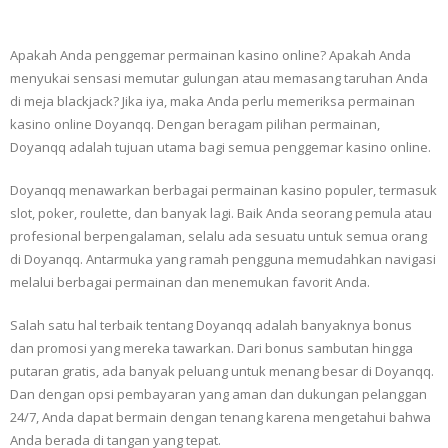
Apakah Anda penggemar permainan kasino online? Apakah Anda
menyukai sensasi memutar gulungan atau memasang taruhan Anda
di meja blackjack? Jika iya, maka Anda perlu memeriksa permainan
kasino online Doyanqq. Dengan beragam pilihan permainan,
Doyanqq adalah tujuan utama bagi semua penggemar kasino online.
Doyanqq menawarkan berbagai permainan kasino populer, termasuk
slot, poker, roulette, dan banyak lagi. Baik Anda seorang pemula atau
profesional berpengalaman, selalu ada sesuatu untuk semua orang
di Doyanqq. Antarmuka yang ramah pengguna memudahkan navigasi
melalui berbagai permainan dan menemukan favorit Anda.
Salah satu hal terbaik tentang Doyanqq adalah banyaknya bonus
dan promosi yang mereka tawarkan. Dari bonus sambutan hingga
putaran gratis, ada banyak peluang untuk menang besar di Doyanqq.
Dan dengan opsi pembayaran yang aman dan dukungan pelanggan
24/7, Anda dapat bermain dengan tenang karena mengetahui bahwa
Anda berada di tangan yang tepat.