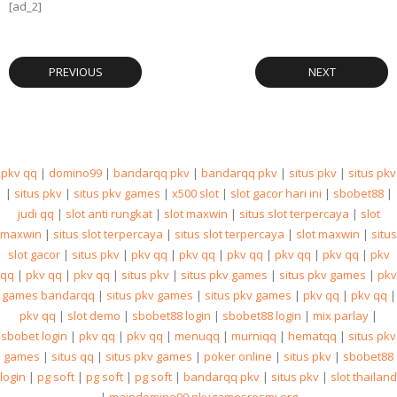
[ad_2]
PREVIOUS
NEXT
pkv qq
|
domino99
|
bandarqq pkv
|
bandarqq pkv
|
situs pkv
|
situs pkv
|
situs pkv
|
situs pkv games
|
x500 slot
|
slot gacor hari ini
|
sbobet88
|
judi qq
|
slot anti rungkat
|
slot maxwin
|
situs slot terpercaya
|
slot
maxwin
|
situs slot terpercaya
|
situs slot terpercaya
|
slot maxwin
|
situs
slot gacor
|
situs pkv
|
pkv qq
|
pkv qq
|
pkv qq
|
pkv qq
|
pkv qq
|
pkv
qq
|
pkv qq
|
pkv qq
|
situs pkv
|
situs pkv games
|
situs pkv games
|
pkv
games bandarqq
|
situs pkv games
|
situs pkv games
|
pkv qq
|
pkv qq
|
pkv qq
|
slot demo
|
sbobet88 login
|
sbobet88 login
|
mix parlay
|
sbobet login
|
pkv qq
|
pkv qq
|
menuqq
|
murniqq
|
hematqq
|
situs pkv
games
|
situs qq
|
situs pkv games
|
poker online
|
situs pkv
|
sbobet88
login
|
pg soft
|
pg soft
|
pg soft
|
bandarqq pkv
|
situs pkv
|
slot thailand