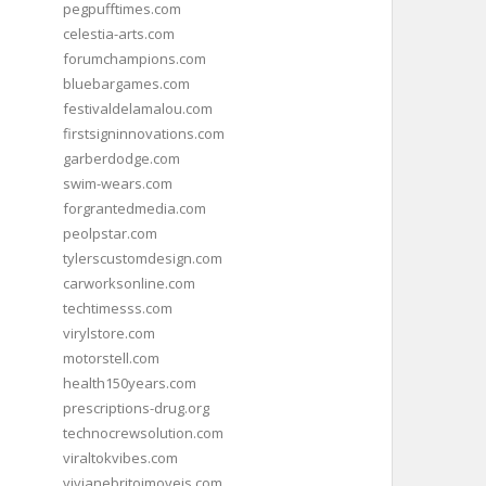
pegpufftimes.com
celestia-arts.com
forumchampions.com
bluebargames.com
festivaldelamalou.com
firstsigninnovations.com
garberdodge.com
swim-wears.com
forgrantedmedia.com
peolpstar.com
tylerscustomdesign.com
carworksonline.com
techtimesss.com
virylstore.com
motorstell.com
health150years.com
prescriptions-drug.org
technocrewsolution.com
viraltokvibes.com
vivianebritoimoveis.com