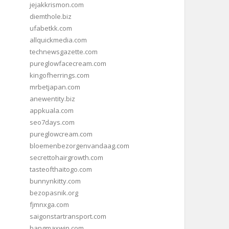
jejakkrismon.com
diemthole.biz
ufabetkk.com
allquickmedia.com
technewsgazette.com
pureglowfacecream.com
kingofherrings.com
mrbetjapan.com
anewentity.biz
appkuala.com
seo7days.com
pureglowcream.com
bloemenbezorgenvandaag.com
secrettohairgrowth.com
tasteofthaitogo.com
bunnynkitty.com
bezopasnik.org
fjmnxga.com
saigonstartransport.com
bangmaxwin.com