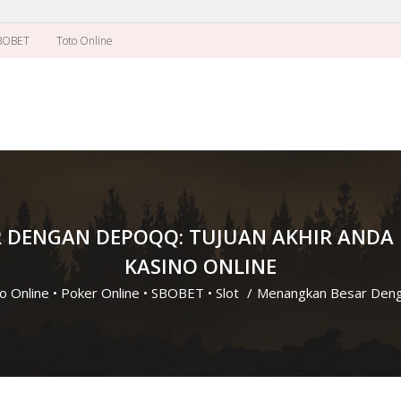
BOBET
Toto Online
 DENGAN DEPOQQ: TUJUAN AKHIR ANDA
KASINO ONLINE
o Online
•
Poker Online
•
SBOBET
•
Slot
/
Menangkan Besar Deng