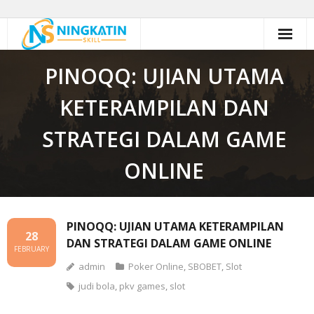
Skip
to
content
PINOQQ: UJIAN UTAMA
KETERAMPILAN DAN
STRATEGI DALAM GAME
ONLINE
PINOQQ: UJIAN UTAMA KETERAMPILAN
28
DAN STRATEGI DALAM GAME ONLINE
FEBRUARY
admin
Poker Online
,
SBOBET
,
Slot
judi bola
,
pkv games
,
slot