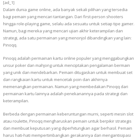
[ad_1]
Dalam dunia game online, ada banyak sekali pilihan yang tersedia
bagi pemain yang mencari tantangan. Dari first-person shooters
hingga role-playing game, selalu ada sesuatu untuk setiap tipe gamer.
Namun, bagi mereka yang mencari ujian akhir keterampilan dan
strategi, ada satu permainan yang menonjol dibandingkan yang lain:
Pinoqq.
Pinoqq adalah permainan kartu online populer yang menggabungkan
unsur poker dan mahjong untuk menciptakan pengalaman bermain
yang unik dan mendebarkan. Pemain ditugaskan untuk membuat set
dan rangkaian kartu untuk mencetak poin dan akhirnya
memenangkan permainan. Namun yang membedakan Pinoqq dari
permainan kartu lainnya adalah penekanannya pada strategi dan
keterampilan.
Berbeda dengan permainan keberuntungan murni, seperti mesin slot
atau roulette, Pinoqq mengharuskan pemain untuk berpikir strategis
dan membuat keputusan yang diperhitungkan agar berhasil. Pemain
harus hati-hati mempertimbangkan gerakannya dan mengantisipasi