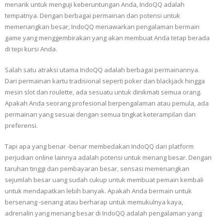
menarik untuk menguji keberuntungan Anda, IndoQQ adalah
tempatnya. Dengan berbagai permainan dan potensi untuk
memenangkan besar, IndoQQ menawarkan pengalaman bermain
game yang menggembirakan yang akan membuat Anda tetap berada
di tepi kursi Anda.
Salah satu atraksi utama IndoQQ adalah berbagai permainannya.
Dari permainan kartu tradisional seperti poker dan blackjack hingga
mesin slot dan roulette, ada sesuatu untuk dinikmati semua orang.
Apakah Anda seorang profesional berpengalaman atau pemula, ada
permainan yang sesuai dengan semua tingkat keterampilan dan
preferensi.
Tapi apa yang benar -benar membedakan IndoQQ dari platform
perjudian online lainnya adalah potensi untuk menang besar. Dengan
taruhan tinggi dan pembayaran besar, sensasi memenangkan
sejumlah besar uang sudah cukup untuk membuat pemain kembali
untuk mendapatkan lebih banyak. Apakah Anda bermain untuk
bersenang -senang atau berharap untuk memukulnya kaya,
adrenalin yang menang besar di IndoQQ adalah pengalaman yang