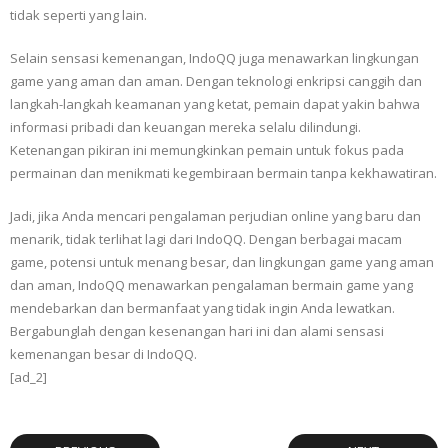
tidak seperti yang lain.
Selain sensasi kemenangan, IndoQQ juga menawarkan lingkungan
game yang aman dan aman. Dengan teknologi enkripsi canggih dan
langkah-langkah keamanan yang ketat, pemain dapat yakin bahwa
informasi pribadi dan keuangan mereka selalu dilindungi.
Ketenangan pikiran ini memungkinkan pemain untuk fokus pada
permainan dan menikmati kegembiraan bermain tanpa kekhawatiran.
Jadi, jika Anda mencari pengalaman perjudian online yang baru dan
menarik, tidak terlihat lagi dari IndoQQ. Dengan berbagai macam
game, potensi untuk menang besar, dan lingkungan game yang aman
dan aman, IndoQQ menawarkan pengalaman bermain game yang
mendebarkan dan bermanfaat yang tidak ingin Anda lewatkan.
Bergabunglah dengan kesenangan hari ini dan alami sensasi
kemenangan besar di IndoQQ.
[ad_2]