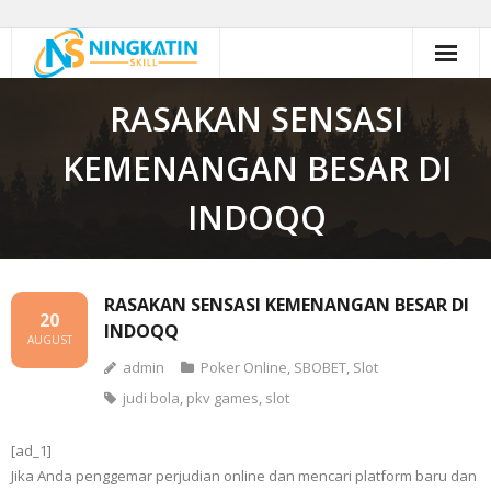
Skip
to
content
RASAKAN SENSASI
KEMENANGAN BESAR DI
INDOQQ
RASAKAN SENSASI KEMENANGAN BESAR DI
20
INDOQQ
AUGUST
admin
Poker Online
,
SBOBET
,
Slot
judi bola
,
pkv games
,
slot
[ad_1]
Jika Anda penggemar perjudian online dan mencari platform baru dan